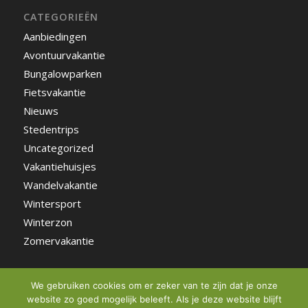
CATEGORIEËN
Aanbiedingen
Avontuurvakantie
Bungalowparken
Fietsvakantie
Nieuws
Stedentrips
Uncategorized
Vakantiehuisjes
Wandelvakantie
Wintersport
Winterzon
Zomervakantie
We gebruiken cookies om er zeker van te zijn dat je onze
website zo goed mogelijk beleeft. Als je deze website blijft