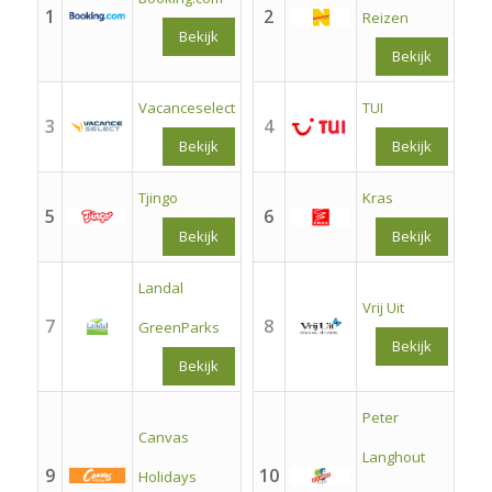
1
2
Reizen
Bekijk
Bekijk
Vacanceselect
TUI
3
4
Bekijk
Bekijk
Tjingo
Kras
5
6
Bekijk
Bekijk
Landal
Vrij Uit
7
8
GreenParks
Bekijk
Bekijk
Peter
Canvas
Langhout
9
10
Holidays