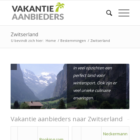
Enorme bergen waar
altijd de sneeuw heerst
Zwitserland
of de unieke cultuur van
U bevindt zich hier:
Home
/
Bestemmingen
/
Zwitserland
de grote steden. Er is
geen plat stuk land te
vinden in Zwitserland en
in veel opzichten een
perfect land voor
wintersport. Ook zijn er
veel unieke culinaire
ervaringen.
Vakantie aanbieders naar Zwitserland
Neckermann
Booking.com