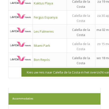
Calella de la
za 19 m
Kaktus Playa
Costa
Calella de la
za 30 a
Fergus Espanya
Costa
Calella de la
ma 02 m
Les Palmeres
Costa
Calella de la
zo 15 m
Miami Park
Costa
Calella de la
wo 18 m
Bon Repós
Costa
Kies uw reis naar Calella de la Costa in het overzicht v
Accommodaties