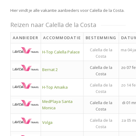
Hier vindt je alle vakantie aanbieders voor Calella de la Costa.
Reizen naar Calella de la Costa
AANBIEDER
ACCOMMODATIE
BESTEMMING
DATU
Calella de la
ma 04 j
H-Top Calella Palace
Costa
Calella de la
zo 07 f
Bernat 2
Costa
Calella de la
zo 14 f
H-Top Amaika
Costa
MedPlaya Santa
Calella de la
di 01 mr
Monica
Costa
Calella de la
za 05 m
Volga
Costa