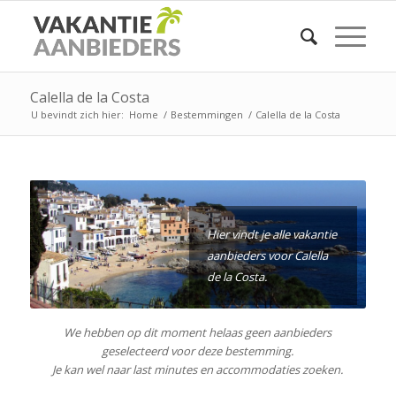
Calella de la Costa
U bevindt zich hier:
Home
/
Bestemmingen
/
Calella de la Costa
Hier vindt je alle vakantie
aanbieders voor Calella
de la Costa.
We hebben op dit moment helaas geen aanbieders
geselecteerd voor deze bestemming.
Je kan wel naar last minutes en accommodaties zoeken.