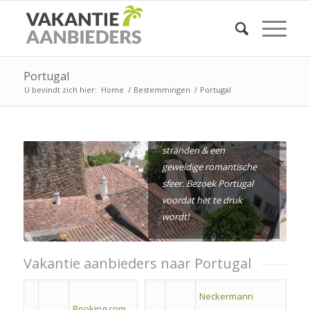
Een groeiende
Portugal
vakantiebestemming
U bevindt zich hier:
Home
/
Bestemmingen
/
Portugal
voor Nederlanders.
Sprookjesachtige
paleizen, zonovergoten
stranden & een
geweldige romantische
sfeer. Bezoek Portugal
voordat het te druk
wordt!
Vakantie aanbieders naar Portugal
Neckermann
Booking.com