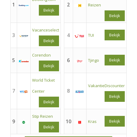
1
2
Reizen
Bekijk
Bekijk
Vacanceselect
3
4
Bekijk
TUI
Bekijk
Corendon
5
6
Bekijk
Tjingo
Bekijk
World Ticket
VakantieDiscounter
7
8
Center
Bekijk
Bekijk
Stip Reizen
9
10
Bekijk
Kras
Bekijk