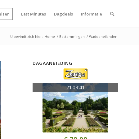
eizen
Last Minutes
Dagdeals
Informatie
U bevindt zich hier:
Home
/
Bestemmingen
/
Waddeneilanden
DAGAANBIEDING
21:03:40