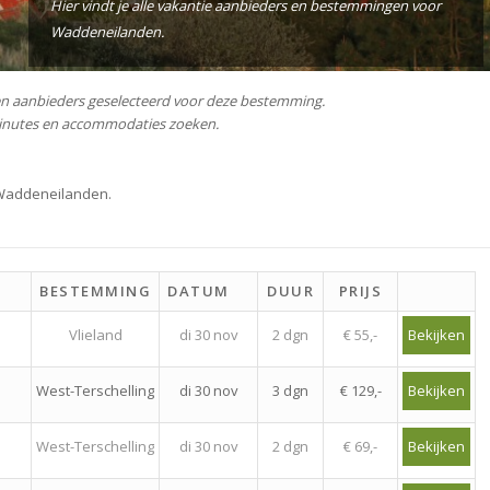
Hier vindt je alle vakantie aanbieders en bestemmingen voor
Waddeneilanden.
n aanbieders geselecteerd voor deze bestemming.
 minutes en accommodaties zoeken.
 Waddeneilanden.
BESTEMMING
DATUM
DUUR
PRIJS
Vlieland
di 30 nov
2 dgn
€ 55,-
Bekijken
West-Terschelling
di 30 nov
3 dgn
€ 129,-
Bekijken
West-Terschelling
di 30 nov
2 dgn
€ 69,-
Bekijken