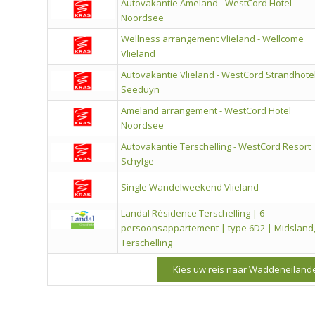
Autovakantie Ameland - WestCord Hotel
Noordsee
Wellness arrangement Vlieland - Wellcome
Vlieland
Autovakantie Vlieland - WestCord Strandhote
Seeduyn
Ameland arrangement - WestCord Hotel
Noordsee
Autovakantie Terschelling - WestCord Resort
Schylge
Single Wandelweekend Vlieland
Landal Résidence Terschelling | 6-
persoonsappartement | type 6D2 | Midsland
Terschelling
Kies uw reis naar Waddeneilande