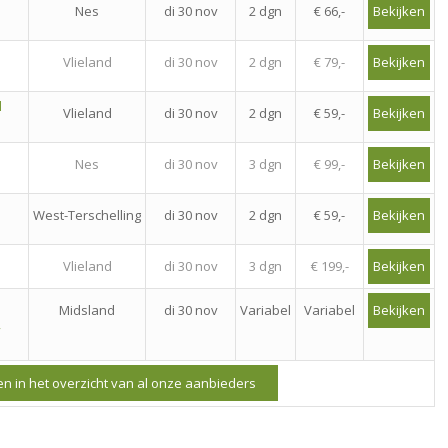
Nes
di 30 nov
2 dgn
€ 66,-
Bekijken
Vlieland
di 30 nov
2 dgn
€ 79,-
Bekijken
l
Vlieland
di 30 nov
2 dgn
€ 59,-
Bekijken
Nes
di 30 nov
3 dgn
€ 99,-
Bekijken
West-Terschelling
di 30 nov
2 dgn
€ 59,-
Bekijken
Vlieland
di 30 nov
3 dgn
€ 199,-
Bekijken
Midsland
di 30 nov
Variabel
Variabel
Bekijken
,
n in het overzicht van al onze aanbieders