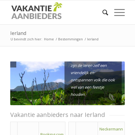
misschien afgeschrikt
worden door het natte
weer en de grijze luchten
maar de ongerepte
natuur, kleine dorpjes en
Ierland
overblijfselen van de
U bevindt zich hier:
Home
/
Bestemmingen
/
Ierland
geschiedenis maken het
een mooi vakantieland
voor de avonturier. Ook
zijn de Ieren zelf een
vriendelijk en
ontspannen volk die ook
wel van een feestje
houden.
Vakantie aanbieders naar Ierland
Neckermann
Booking.com