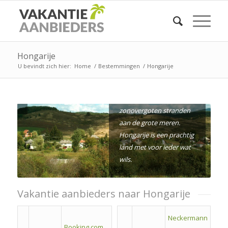
Barokke steden, rijke
cultuur en ongerepte
natuur. Betoverende
Hongarije
muziek, geweldige wijnen
U bevindt zich hier:
Home
/
Bestemmingen
/
Hongarije
en lekker eten.
Wellnessresorts met
natuurbaden of
zonovergoten stranden
aan de grote meren.
Hongarije is een prachtig
land met voor ieder wat
wils.
Vakantie aanbieders naar Hongarije
Neckermann
Booking.com