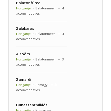
Balatonfüred
Hongarije
Balatonmeer
4
accommodaties
Zalakaros
Hongarije
Balatonmeer
4
accommodaties
Alsóörs
Hongarije
Balatonmeer
3
accommodaties
Zamardi
Hongarije
Somogy
3
accommodaties
Dunaszentmiklós
Hongarije
Komárom-