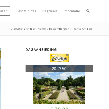
eizen
Last Minutes
Dagdeals
Informatie
U bevindt zich hier:
Home
/
Bestemmingen
/
Franse Antillen
DAGAANBIEDING
20:13:50