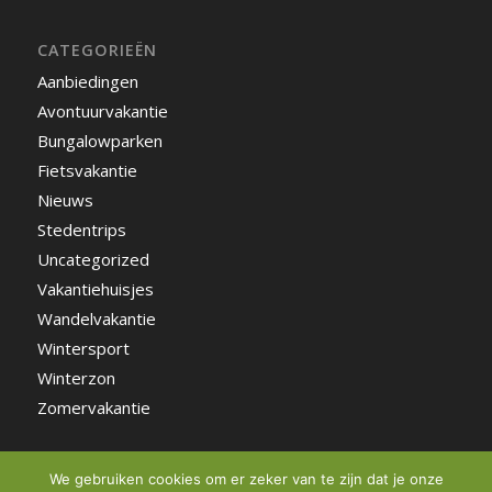
CATEGORIEËN
Aanbiedingen
Avontuurvakantie
Bungalowparken
Fietsvakantie
Nieuws
Stedentrips
Uncategorized
Vakantiehuisjes
Wandelvakantie
Wintersport
Winterzon
Zomervakantie
We gebruiken cookies om er zeker van te zijn dat je onze