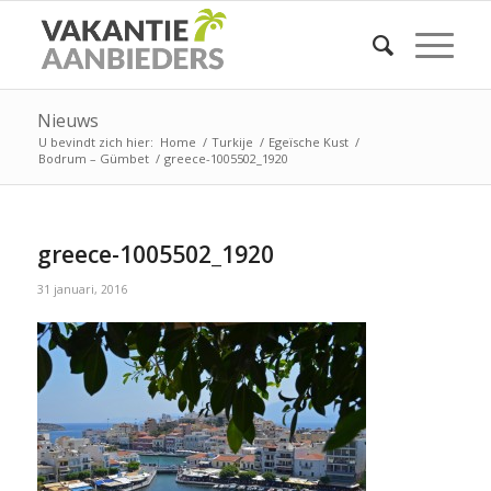
Nieuws
U bevindt zich hier:
Home
/
Turkije
/
Egeïsche Kust
/
Bodrum – Gümbet
/
greece-1005502_1920
greece-1005502_1920
31 januari, 2016