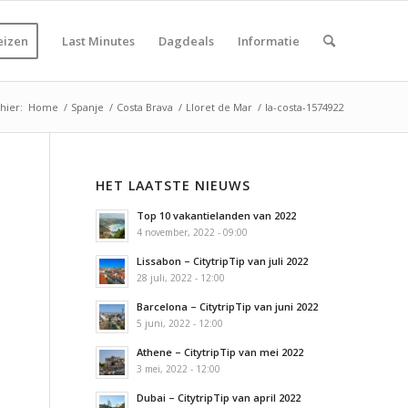
eizen
Last Minutes
Dagdeals
Informatie
hier:
Home
/
Spanje
/
Costa Brava
/
Lloret de Mar
/
la-costa-1574922
HET LAATSTE NIEUWS
Top 10 vakantielanden van 2022
4 november, 2022 - 09:00
Lissabon – CitytripTip van juli 2022
28 juli, 2022 - 12:00
Barcelona – CitytripTip van juni 2022
5 juni, 2022 - 12:00
Athene – CitytripTip van mei 2022
3 mei, 2022 - 12:00
Dubai – CitytripTip van april 2022