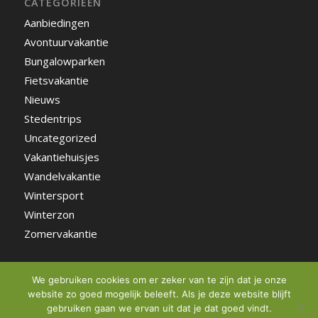
CATEGORIEËN
Aanbiedingen
Avontuurvakantie
Bungalowparken
Fietsvakantie
Nieuws
Stedentrips
Uncategorized
Vakantiehuisjes
Wandelvakantie
Wintersport
Winterzon
Zomervakantie
We gebruiken cookies om er zeker van te zijn dat je onze
website zo goed mogelijk beleeft. Als je deze website blijft
gebruiken gaan we ervan uit dat je dat goed vindt.