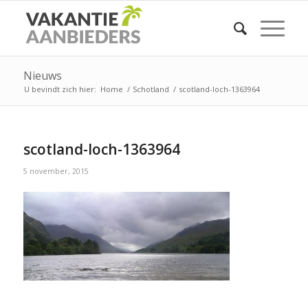
Nieuws
U bevindt zich hier:
Home
/
Schotland
/
scotland-loch-1363964
scotland-loch-1363964
5 november, 2015