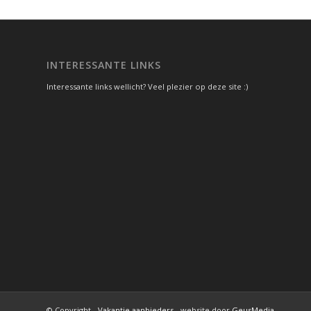
INTERESSANTE LINKS
Interessante links wellicht? Veel plezier op deze site :)
© Copyright -
Vakantie aanbieders
- website door
GeusMedia