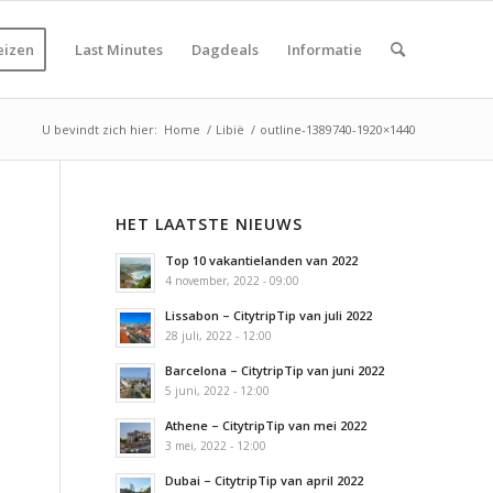
eizen
Last Minutes
Dagdeals
Informatie
U bevindt zich hier:
Home
/
Libië
/
outline-1389740-1920×1440
HET LAATSTE NIEUWS
Top 10 vakantielanden van 2022
4 november, 2022 - 09:00
Lissabon – CitytripTip van juli 2022
28 juli, 2022 - 12:00
Barcelona – CitytripTip van juni 2022
5 juni, 2022 - 12:00
Athene – CitytripTip van mei 2022
3 mei, 2022 - 12:00
Dubai – CitytripTip van april 2022