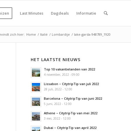
eizen
Last Minutes
Dagdeals
Informatie
vindt zich hier:
Home
/
Italië
/
Lombardije
/
lake-garda-948789_1920
HET LAATSTE NIEUWS
Top 10 vakantielanden van 2022
4 november, 2022 - 09:00
Lissabon – CitytripTip van juli 2022
28 juli, 2022 - 12:00
Barcelona – CitytripTip van juni 2022
5 juni, 2022 - 12:00
Athene – CitytripTip van mei 2022
3 mei, 2022 - 12:00
Dubai – CitytripTip van april 2022