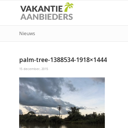
Nieuws
palm-tree-1388534-1918×1444
15 december, 2015