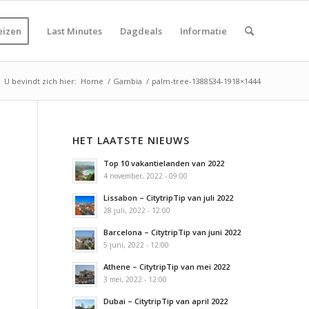
eizen
Last Minutes
Dagdeals
Informatie
U bevindt zich hier:
Home
/
Gambia
/
palm-tree-1388534-1918×1444
HET LAATSTE NIEUWS
Top 10 vakantielanden van 2022
4 november, 2022 - 09:00
Lissabon – CitytripTip van juli 2022
28 juli, 2022 - 12:00
Barcelona – CitytripTip van juni 2022
5 juni, 2022 - 12:00
Athene – CitytripTip van mei 2022
3 mei, 2022 - 12:00
Dubai – CitytripTip van april 2022