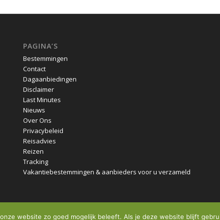
PAGINA’S
Bestemmingen
Contact
Dagaanbiedingen
Disclaimer
Last Minutes
Nieuws
Over Ons
Privacybeleid
Reisadvies
Reizen
Tracking
Vakantiebestemmingen & aanbieders voor u verzameld
onze website zo goed mogelijk beleeft. Als je deze website blijft gebru