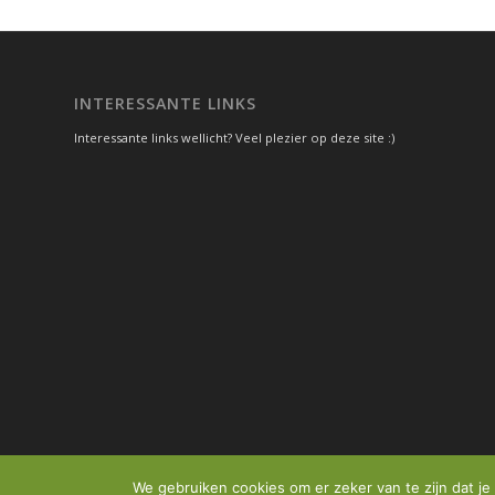
INTERESSANTE LINKS
Interessante links wellicht? Veel plezier op deze site :)
We gebruiken cookies om er zeker van te zijn dat je 
© Copyright -
Vakantie aanbieders
- website door
GeusMedia