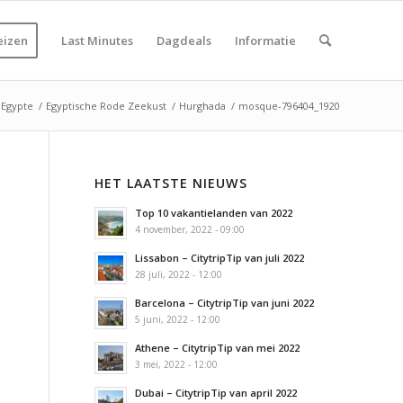
eizen
Last Minutes
Dagdeals
Informatie
Egypte
/
Egyptische Rode Zeekust
/
Hurghada
/
mosque-796404_1920
HET LAATSTE NIEUWS
Top 10 vakantielanden van 2022
4 november, 2022 - 09:00
Lissabon – CitytripTip van juli 2022
28 juli, 2022 - 12:00
Barcelona – CitytripTip van juni 2022
5 juni, 2022 - 12:00
Athene – CitytripTip van mei 2022
3 mei, 2022 - 12:00
Dubai – CitytripTip van april 2022