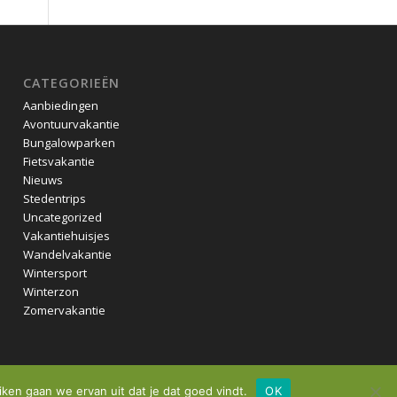
CATEGORIEËN
Aanbiedingen
Avontuurvakantie
Bungalowparken
Fietsvakantie
Nieuws
Stedentrips
Uncategorized
Vakantiehuisjes
Wandelvakantie
Wintersport
Winterzon
Zomervakantie
iken gaan we ervan uit dat je dat goed vindt.
OK