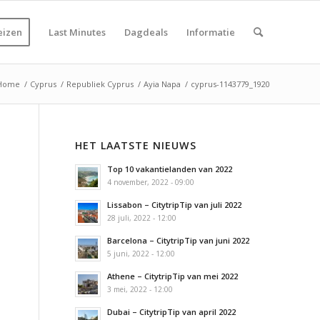
eizen
Last Minutes
Dagdeals
Informatie
Home
/
Cyprus
/
Republiek Cyprus
/
Ayia Napa
/
cyprus-1143779_1920
HET LAATSTE NIEUWS
Top 10 vakantielanden van 2022
4 november, 2022 - 09:00
Lissabon – CitytripTip van juli 2022
28 juli, 2022 - 12:00
Barcelona – CitytripTip van juni 2022
5 juni, 2022 - 12:00
Athene – CitytripTip van mei 2022
3 mei, 2022 - 12:00
Dubai – CitytripTip van april 2022