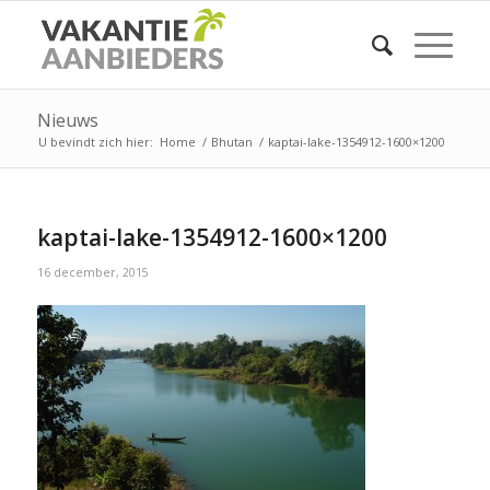
Nieuws
U bevindt zich hier:
Home
/
Bhutan
/
kaptai-lake-1354912-1600×1200
kaptai-lake-1354912-1600×1200
16 december, 2015