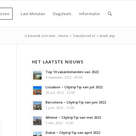
eizen
Last Minutes
Dagdeals
Informatie
U bevindt zich hier:
Home
/
Traveltroef.nl
/
small-stip
HET LAATSTE NIEUWS
Top 10 vakantielanden van 2022
4 november, 2022 - 09:00
Lissabon – CitytripTip van juli 2022
28 juli, 2022 - 12:00
Barcelona – CitytripTip van juni 2022
5 juni, 2022 - 12:00
Athene – CitytripTip van mei 2022
3 mei, 2022 - 12:00
Dubai – CitytripTip van april 2022