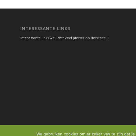
INTERESSANTE LINKS
Interessante links wellicht? Veel plezier op deze site :)
We gebruiken cookies om er zeker van te zijn dat je 
© Copyright -
Vakantie aanbieders
- website door
GeusMedia