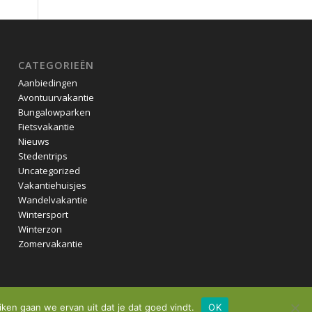
CATEGORIEËN
Aanbiedingen
Avontuurvakantie
Bungalowparken
Fietsvakantie
Nieuws
Stedentrips
Uncategorized
Vakantiehuisjes
Wandelvakantie
Wintersport
Winterzon
Zomervakantie
iken gaan we ervan uit dat je dat goed vindt.
OK