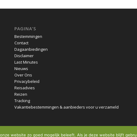
PAGINA’S
Bestemmingen
Contact
Dagaanbiedingen
Disclaimer
Last Minutes
Nieuws
Over Ons
Privacybeleid
Reisadvies
Reizen
Tracking
Vakantiebestemmingen & aanbieders voor u verzameld
onze website zo goed mogelijk beleeft. Als je deze website blijft gebru