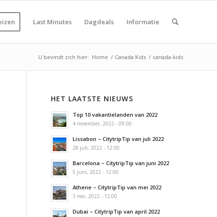
eizen
Last Minutes
Dagdeals
Informatie
U bevindt zich hier:
Home
/
Canada Kids
/
canada-kids
HET LAATSTE NIEUWS
Top 10 vakantielanden van 2022
4 november, 2022 - 09:00
Lissabon – CitytripTip van juli 2022
28 juli, 2022 - 12:00
Barcelona – CitytripTip van juni 2022
5 juni, 2022 - 12:00
Athene – CitytripTip van mei 2022
3 mei, 2022 - 12:00
Dubai – CitytripTip van april 2022